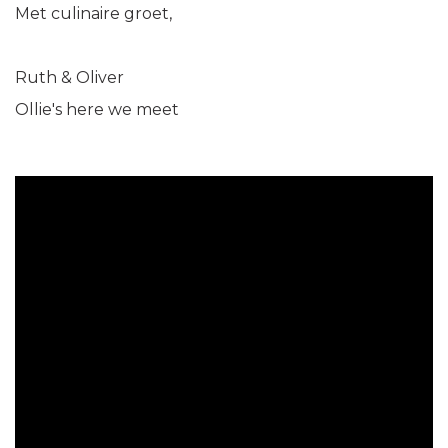
Met culinaire groet,
Ruth & Oliver
Ollie's here we meet